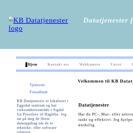
Datatjenester f
Hjem
Kontakt oss
Webkamera
Været
Velkommen til KB Datat
Tjenester
Fotoalbum
KB Datajenester er lokalisert i
Datatjenester
Eggedal sentrum og har
virksomhetsområde i Sigdal
Har du PC-, Mac- eller nettve
fra Prestfoss til Haglebu. Jeg
tar på meg de fleste
raskt og effektivt. Jeg hjelp
dataoppdrag om de er
ønskelig.
tekniske- eller software
relaterte.